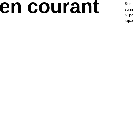
en courant
Sur
somm
ni p
repas