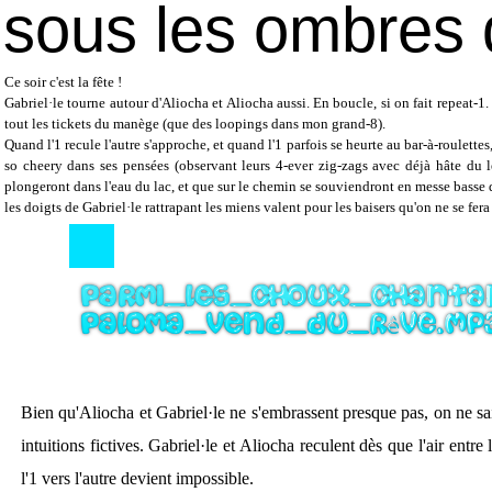
sous les ombres d
Ce soir c'est la fête !
Gabriel·le tourne autour d'Aliocha et Aliocha aussi. En boucle, si on fait repeat-1. Iel
tout les tickets du manège (que des loopings dans mon grand-8).
Quand l'1 recule l'autre s'approche, et quand l'1 parfois se heurte au bar-à-roulet
so cheery dans ses pensées (observant leurs 4-ever zig-zags avec déjà hâte du le
plongeront dans l'eau du lac, et que sur le chemin se souviendront en messe basse des
les doigts de Gabriel·le rattrapant les miens valent pour les baisers qu'on ne se fera
Bien qu'Aliocha et Gabriel·le ne s'embrassent presque pas, on ne sait
intuitions fictives. Gabriel·le et Aliocha reculent dès que l'air entr
l'1 vers l'autre devient impossible.