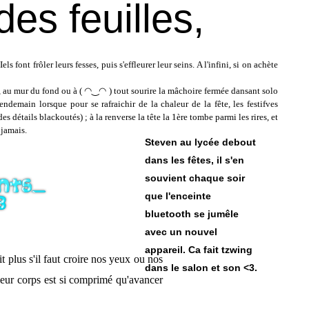
es feuilles,
s font frôler leurs fesses, puis s'effleurer leur seins. A l'infini, si on achète
tes, au mur du fond ou à ( ◠‿◠ ) tout sourire la mâchoire fermée dansant solo
ndemain lorsque pour se rafraichir de la chaleur de la fête, les festifves
 détails blackoutés) ; à la renverse la tête la 1ère tombe parmi les rires, et
 jamais.
Steven au lycée debout
dans les fêtes, il s'en
souvient chaque soir
que l'enceinte
bluetooth se jumêle
avec un nouvel
appareil. Ca fait tzwing
 plus s'il faut croire nos yeux ou nos
dans le salon et son <3.
e leur corps est si comprimé qu'avancer